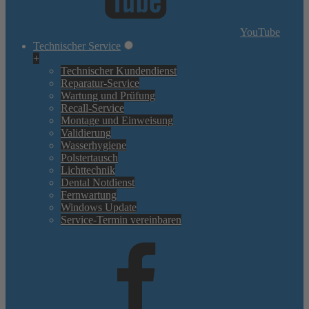
YouTube
Technischer Service
+
Technischer Kundendienst
Reparatur-Service
Wartung und Prüfung
Recall-Service
Montage und Einweisung
Validierung
Wasserhygiene
Polstertausch
Lichttechnik
Dental Notdienst
Fernwartung
Windows Update
Service-Termin vereinbaren