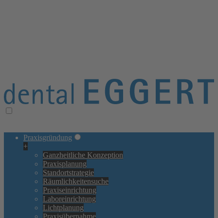
≡ Navigation öffnen/schließen
× Navigation schließen
Praxisgründung
+
Ganzheitliche Konzeption
Praxisplanung
Standortstrategie
Räumlichkeitensuche
Praxiseinrichtung
Laboreinrichtung
Lichtplanung
Praxisübernahme