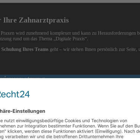
r Ihre Zahnarztpraxis
 Praxen wird zunehmend komplexer und kann zu Herausforderungen bei
ützung rund um das Thema „Digitale Praxis“.
e
Schulung Ihres Teams
geht – wir stehen Ihnen persönlich zur Seite, 
axisvernetzung