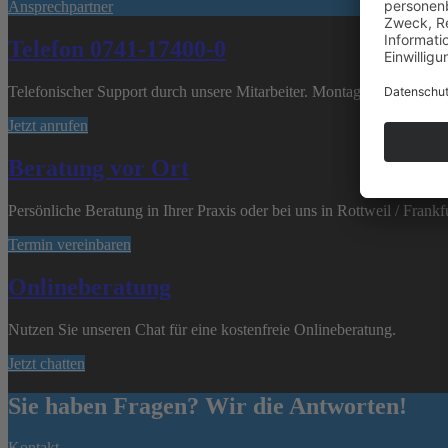
Ansprechpartner
Telefon 0741-17400-0
Telefonischer Support durch unsere Mitarbeiter. Montag bis Freitag v
Jetzt anrufen
Beratung vor Ort
Persönliche Beratung in Ihrer Praxis oder bei uns in Rottweil / Frankf
Termin vereinbaren
Onlineberatung
Nutzen Sie unseren Chat für eine kostenfreie Onlineberatung.
Jetzt chatten
Sie haben Fragen? Wir die Antworten!
Kontakt