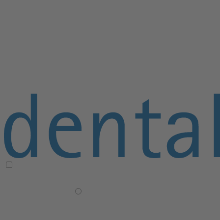
≡ Navigation öffnen/schließen
× Navigation schließen
Praxisgründung
+
Ganzheitliche Konzeption
Praxisplanung