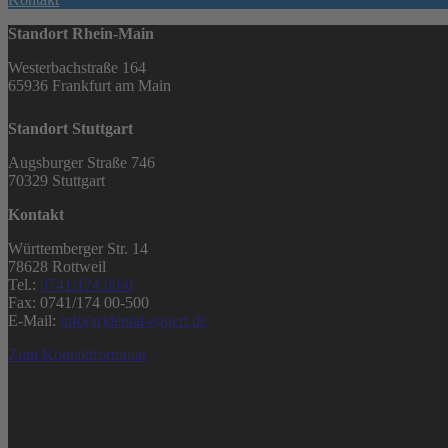
Standort Rhein-Main
Westerbachstraße 164
65936 Frankfurt am Main
Standort Stuttgart
Augsburger Straße 746
70329 Stuttgart
Kontakt
Württemberger Str. 14
78628 Rottweil
Tel.:
0741/174 00-0
Fax: 0741/174 00-500
E-Mail:
info(at)dental-eggert.de
Zum Kontaktformular