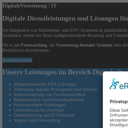
DigitaleVernetzung / IT
Digitale Dienstleistungen und Lösungen fü
Die Integration von Multimedia- und EDV-Systemen in zahnärztliche
vermeiden, bieten wir Ihnen maßgeschneiderte Beratung und Unterst
Ob es um
Fernwartung
, die
Vernetzung dentaler Systeme
oder di
Bedürfnisse abzustimmen.
Ansprechpartner
Unsere Leistungen im Bereich Digitale Pr
Maßgeschneiderte EDV-Lösungen
Vernetzung digitaler Praxisgeräte und Systeme
Implementierung von Praxisnetzwerken
Bedarfsanalyse und Bestandsaufnahme
Praxisorientierte Schulungen
Unterstützung bei easyScan
Datensicherung und IT-Sicherheit
Support und Fernwartung: