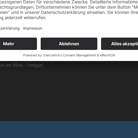
on 8 bis 17 Uhr.
urt am Main / Stuttgart.