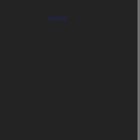
YouTube