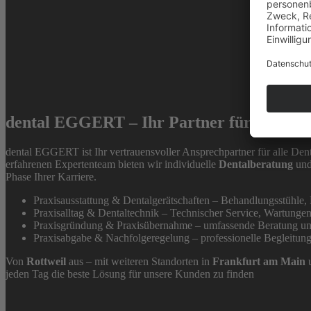
dental EGGERT – Ihr Partner für alle Pha
dental EGGERT ist Ihr vertrauensvoller Ansprechpartner für alle Dent
erfahrenen Expertenteam bieten wir individuelle
Dentalberatung
und
Phase Ihrer Karriere.
Praxisausstattung & Dentalgerätschaften – Behandlungsstühle,
Praxisalltag & Dentaltechnik – Technischer Service, Wartungen
Praxisgründung & Praxisübernahme – umfassende Beratung u
Praxisabgabe & Nachfolgeregelung – professionelle Begleitung
Von
Rottweil
aus – mit weiteren Standorten in
Frankfurt am Main
jeden Tag die beste Lösung für unsere Kunden zu finden