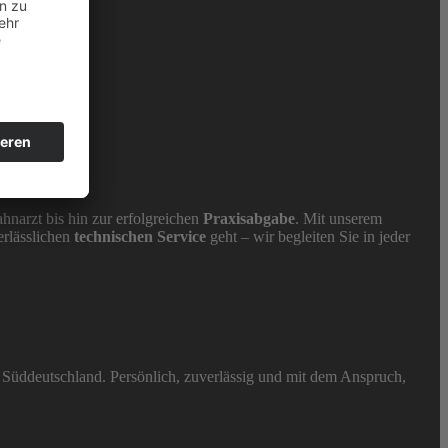
ahnarzt bis hin zur erfolgreichen
Praxisabgabe
. Mit unserem
erlässlichen
technischen Service
geht – wir begleiten Sie in jeder
 Süddeutschland. Persönlich, zuverlässig und mit dem Anspruch,