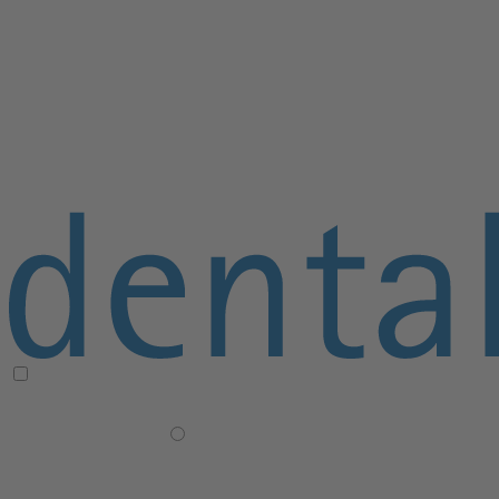
≡ Navigation öffnen/schließen
× Navigation schließen
Praxisgründung
+
Ganzheitliche Konzeption
Praxisplanung