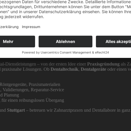
sen Ihrer zahnärztlichen Karriere
al-Dienstleistungen – von der ersten Idee einer
Praxisgründung
als Z
 praxisnahe Lösungen. Ob
Dentaltechnik
,
Dentalgeräte
oder einen v
 Röntgengeräte, Praxismaterialien
, Validierungen, Reparatur-Service
nd Planung
 für einen reibungslosen Übergang
und
Stuttgart
– betreuen wir Zahnarztpraxen und Dentallabore in ganz