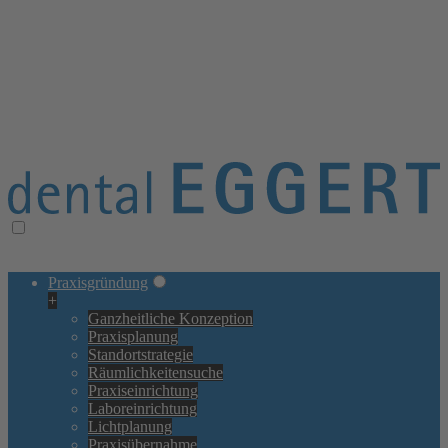
≡ Navigation öffnen/schließen
× Navigation schließen
Praxisgründung
+
Ganzheitliche Konzeption
Praxisplanung
Standortstrategie
Räumlichkeitensuche
Praxiseinrichtung
Laboreinrichtung
Lichtplanung
Praxisübernahme