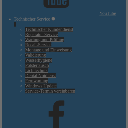
YouTube
Technischer Service
+
Technischer Kundendienst
Reparatur-Service
Wartung und Prüfung
Recall-Service
Montage und Einweisung
Validierung
Wasserhygiene
Polstertausch
Lichttechnik
Dental Notdienst
Fernwartung
Windows Update
Service-Termin vereinbaren