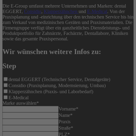
Die E-Group umfasst mehrere Unternehmen und Marken: dental
EGGERT,
Considio
,
Klapperzähnchen
und
E-Medical
. Von der
Praxisplanung und -einrichtung über den technischen Service bis hin
zum Verkauf von medizinischen Geräten und Praxismaterialien. Die
Firmengruppe verfügt über ein ganzheitliches Dienstleistungs- und
Produktportfolio für Zahnärzte, Fachärzte, Dentallabore, Kliniken
sowie das gesamte Praxispersonal.
Wir wünschen weitere Infos zu:
Step
dental EGGERT (Technischer Service, Dentalgeräte)
Considio (Praxisplanung, Modernsierung, Umbau)
Klapperzähnchen (Praxis- und Laborbedarf)
E-Medical
Marke auswählen
*
Vorname
*
Name
*
Praxis
Straße
*
PLZ
*