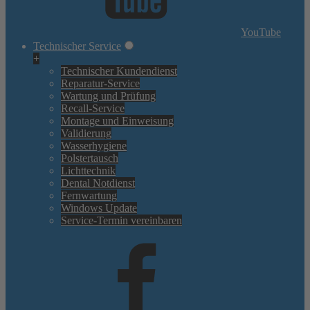
YouTube
Technischer Service
+
Technischer Kundendienst
Reparatur-Service
Wartung und Prüfung
Recall-Service
Montage und Einweisung
Validierung
Wasserhygiene
Polstertausch
Lichttechnik
Dental Notdienst
Fernwartung
Windows Update
Service-Termin vereinbaren