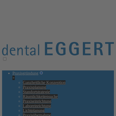
≡ Navigation öffnen/schließen
× Navigation schließen
Praxisgründung
+
Ganzheitliche Konzeption
Praxisplanung
Standortstrategie
Räumlichkeitensuche
Praxiseinrichtung
Laboreinrichtung
Lichtplanung
Praxisübernahme