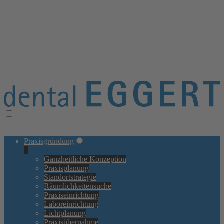
≡ Navigation öffnen/schließen
× Navigation schließen
Praxisgründung
+
Ganzheitliche Konzeption
Praxisplanung
Standortstrategie
Räumlichkeitensuche
Praxiseinrichtung
Laboreinrichtung
Lichtplanung
Praxisübernahme