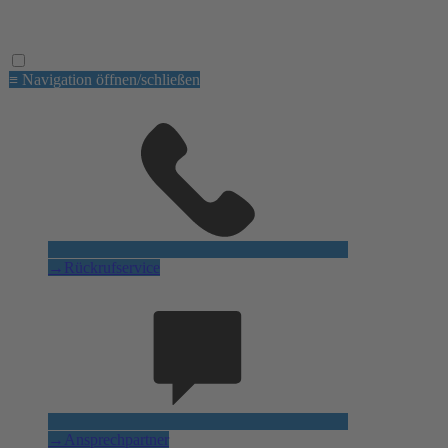
Datenschutz
AGB
≡ Navigation öffnen/schließen
→
Rückrufservice
→
Ansprechpartner