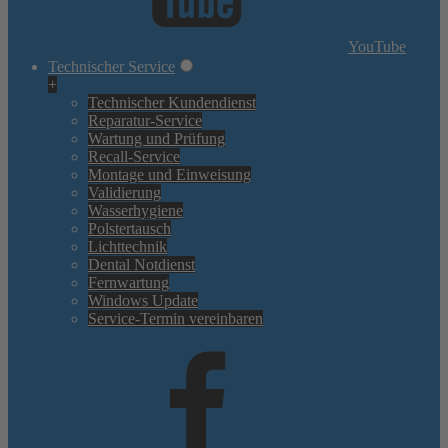
YouTube
Technischer Service
+
Technischer Kundendienst
Reparatur-Service
Wartung und Prüfung
Recall-Service
Montage und Einweisung
Validierung
Wasserhygiene
Polstertausch
Lichttechnik
Dental Notdienst
Fernwartung
Windows Update
Service-Termin vereinbaren