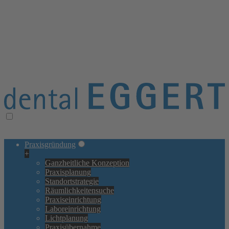
≡ Navigation öffnen/schließen
× Navigation schließen
Praxisgründung
+
Ganzheitliche Konzeption
Praxisplanung
Standortstrategie
Räumlichkeitensuche
Praxiseinrichtung
Laboreinrichtung
Lichtplanung
Praxisübernahme