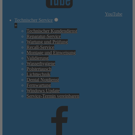
YouTube
Technischer Service
+
Technischer Kundendienst
Reparatur-Service
Wartung und Prüfung
Recall-Service
Montage und Einweisung
Validierung
Wasserhygiene
Polstertausch
Lichttechnik
Dental Notdienst
Fernwartung
Windows Update
Service-Termin vereinbaren