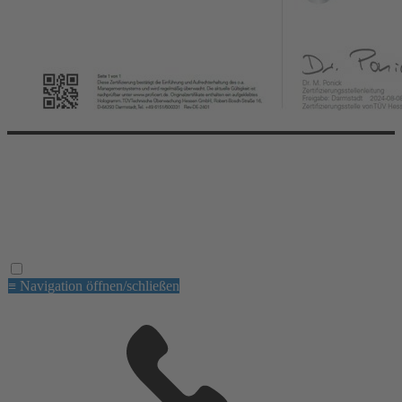
© 2026 dental EGGERT. All right reserved.
Die E-GROUP
Aktionen
Impressum
Datenschutz
AGB
≡ Navigation öffnen/schließen