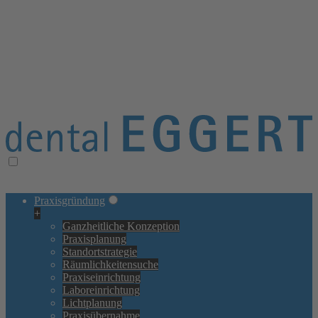
≡ Navigation öffnen/schließen
× Navigation schließen
Praxisgründung
+
Ganzheitliche Konzeption
Praxisplanung
Standortstrategie
Räumlichkeitensuche
Praxiseinrichtung
Laboreinrichtung
Lichtplanung
Praxisübernahme