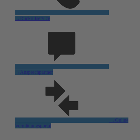
→
Rückrufservice
→
Ansprechpartner
→
Online
Vermittlungsportal