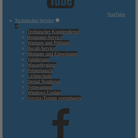
YouTube
Technischer Service
+
Technischer Kundendienst
Reparatur-Service
Wartung und Prüfung
Recall-Service
Montage und Einweisung
Validierung
Wasserhygiene
Polstertausch
Lichttechnik
Dental Notdienst
Fernwartung
Windows Update
Service-Termin vereinbaren